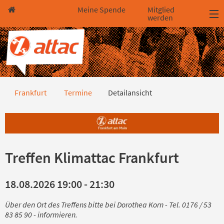
Direkt zum Hauptinhalt springen
Direkt zur Haupt-Navigation springen
Direkt zur Service-Navigation springen
Direkt zur Footer-Navigation springen
Direkt zum Footerinhalt springen
Meine Spende
Mitglied
werden
Detailansicht
Frankfurt
Termine
Detailansicht
Treffen Klimattac Frankfurt
18.08.2026 19:00 - 21:30
Über den Ort des Treffens bitte bei Dorothea Korn - Tel. 0176 / 53
83 85 90 - informieren.