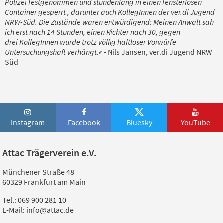
Polizei festgenommen
und stundenlang in einen fensterlosen
Container gesperrt ,
darunter auch KollegInnen der ver.di Jugend
NRW-Süd
.
D
ie Zustände waren entwürdigend:
M
einen Anwalt sah
ich erst nach 14 Stunden, einen Richter nach 30,
gegen
drei
KollegInnen
wurde trotz völlig haltloser Vorwürfe
Untersuchungshaft verhängt.«
-
Nils Jansen, ver.di Jugend NRW
Süd
Instagram
Facebook
Bluesky
YouTube
Attac Trägerverein e.V.
Münchener Straße 48
60329 Frankfurt am Main
Tel.: 069 900 281 10
E-Mail: info@attac.de