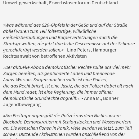
Umweltgewerkschaft, Erwerbslosenforum Deutschland
»Was während des G20-Gipfels in der GeSa und auf der Straße
ablief waren zum Teil folterartige, willkürliche
Freiheitsberaubungen und Körperverletzungen durch die
Staatsgewalten, die jetzt durch die Geschehnisse auf der Schanze
gerechtfertigt werden sollen.«
- Lino Peters, Hamburger
Rechtsanwalt von betroffenen Aktivisten
»
Der aktuelle
Abbau demokratischer Rechte sollte uns viel mehr
Sorgen bereiten, als geplünderte Läden und brennende
Autos.
Was uns Sorgen machen sollte ist eine Polizei,
die
das
Recht
bricht
, ist eine Justiz, die der Polizei dabei
oft
nach
dem Mund redet, ist eine Regierung, die immer offener
demokratische Grundrechte angreift.«
-
Anna M., Bonner
Jugendbewegung
»Am Freitagmorgen
griff die Polizei aus dem Nichts
unsere
Blockade-
Demonstration mit Schlagstöcken und Wasserwerfern
an.
D
ie Menschen flohen in Panik,
vi
ele wurden verletzt, zum Teil
schwer.
Dutzende
AktivistInnen wurden anschließend von der