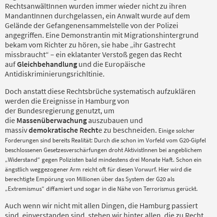
RechtsanwältInnen wurden immer wieder nicht zu ihren
MandantInnen durchgelassen, ein Anwalt wurde auf dem
Gelände der Gefangenensammelstelle von der Polizei
angegriffen. Eine Demonstrantin mit Migrationshintergrund
bekam vom Richter zu hören, sie habe „ihr Gastrecht
missbraucht“ – ein eklatanter Verstoß gegen das Recht
auf
Gleichbehandlung
und die Europäische
Antidiskriminierungsrichltinie.
Doch anstatt diese Rechtsbrüche systematisch aufzuklären
werden die Ereignisse in Hamburg von
der Bundesregierung genutzt, um
die
Massenüberwachung
auszubauen und
massiv
demokratische Recht
e zu beschneiden.
Einige solcher
Forderung
en
sind bereits Realität: Durch die schon im Vorfeld vom G20-Gipfel
beschlossenen Gesetzesverschärfungen droht AktivistInnen bei angeblichem
„Widerstand“ gegen Polizisten bald mindestens drei Monate Haft. Schon ein
ängstlich weggezogener Arm reicht oft für diesen Vorwurf.
Hier wird
die
berechtigte Empörung von Millionen über das System der G20 als
„Extremismus“ diffamiert und
sogar
in die Nähe von Terrorismus gerückt.
Auch wenn wir nicht mit allen Dingen, die Hamburg passiert
sind, einverstanden sind, stehen wir hinter allen, die zu Recht