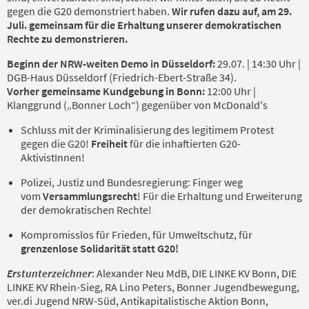
gegen die G20 demonstriert haben.
Wir rufen dazu auf, am 29.
Juli. gemeinsam für die Erhaltung unserer demokratischen
Rechte zu demonstrieren.
Beginn der NRW-weiten Demo in Düsseldorf:
29.07. |
14:30 Uhr |
DGB-Haus Düsseldorf (Friedrich-Ebert-Straße 34).
Vorher gemeinsame Kundgebung in Bonn:
12:00 Uhr |
Klanggrund („Bonner Loch“) gegenüber von McDonald's
Schluss mit der Kriminalisierung des legitimem Protest
gegen die G20!
Freiheit
für die inhaftierten G20-
AktivistInnen!
Polizei, Justiz und Bundesregierung: Finger weg
vom
Versammlungsrecht
! Für die Erhaltung und Erweiterung
der demokratischen Rechte!
Kompromisslos für Frieden, für Umweltschutz, für
grenzenlose Solidarität statt G20!
Erstunterzeichner
: Alexander Neu MdB, DIE LINKE KV Bonn, DIE
LINKE KV Rhein-Sieg, RA Lino Peters, Bonner Jugendbewegung,
ver.di Jugend NRW-Süd, Antikapitalistische Aktion Bonn,