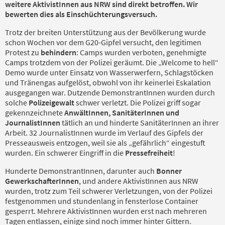
weitere AktivistInnen aus NRW sind direkt betroffen. Wir
bewerten dies als Einschüchterungsversuch.
Trotz der breiten Unterstützung aus der Bevölkerung wurde
schon Wochen vor dem G20-Gipfel versucht, den legitimen
Protest zu
behindern
: Camps wurden verboten, genehmigte
Camps trotzdem von der Polizei geräumt. Die „Welcome to hell“
Demo wurde unter Einsatz von Wasserwerfern, Schlagstöcken
und Tränengas aufgelöst, obwohl von ihr keinerlei Eskalation
ausgegangen war. Dutzende DemonstrantInnen wurden durch
solche
Polizeigewalt
schwer verletzt. Die Polizei griff sogar
gekennzeichnete
AnwältInnen, SanitäterInnen und
JournalistInnen
tätlich an und hinderte SanitäterInnen an ihrer
Arbeit. 32 JournalistInnen wurde im Verlauf des Gipfels der
Presseausweis entzogen, weil sie als „gefährlich“ eingestuft
wurden. Ein schwerer Eingriff in die
Pressefreiheit
!
Hunderte DemonstrantInnen, darunter auch
Bonner
GewerkschafterInnen
, und andere AktivistInnen aus NRW
wurden, trotz zum Teil schwerer Verletzungen, von der Polizei
festgenommen und stundenlang in fensterlose Container
gesperrt. Mehrere AktivistInnen wurden erst nach mehreren
Tagen entlassen, einige sind noch immer hinter Gittern.