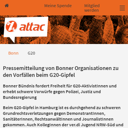
Direkt zum Hauptinhalt springen
Direkt zur Haupt-Navigation springen
Direkt zur Service-Navigation springen
Direkt zur Footer-Navigation springen
Direkt zum Footerinhalt springen
Meine Spende
Mitglied
werden
G20
Bonn
G20
Pressemitteilung von Bonner Organisationen zu
den Vorfällen beim G20-Gipfel
Bonner Bündnis fordert Freiheit für G20-AktivistInnen und
erhebt schwere Vorwürfe gegen Polizei, Justiz und
Bundesregierung
Beim G20-Gipfel in Hamburg ist es durchgehend zu schweren
Grundrechtsverletzungen gegen DemonstrantInnen,
SanitäterInnen, RechtsanwältInnen und JournalistInnen
gekommen. Auch KollegInnen der ver.di Jugend NRW-Süd und