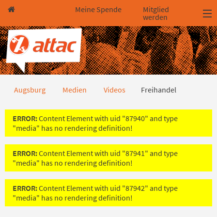
Direkt zum Hauptinhalt springen
Direkt zur Haupt-Navigation springen
Direkt zur Service-Navigation springen
Direkt zur Footer-Navigation springen
Direkt zum Footerinhalt springen
Meine Spende
Mitglied
werden
Freihandel
Augsburg
Medien
Videos
Freihandel
ERROR:
Content Element with uid "87940" and type
"media" has no rendering definition!
ERROR:
Content Element with uid "87941" and type
"media" has no rendering definition!
ERROR:
Content Element with uid "87942" and type
"media" has no rendering definition!