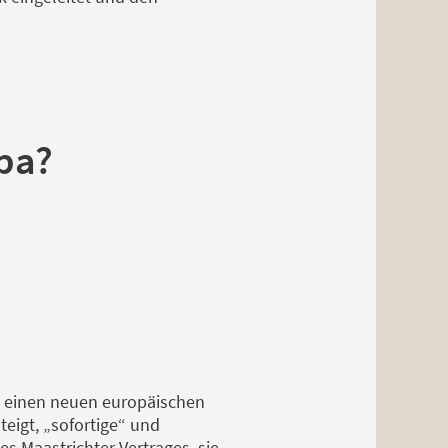
pa?
z einen neuen europäischen
teigt, „sofortige“ und
s Maastrichter Vertrages, sie