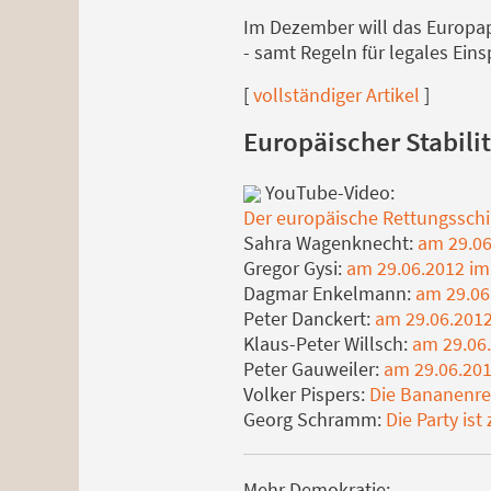
Im Dezember will das Europap
- samt Regeln für legales Eins
[
vollständiger Artikel
]
Europäischer Stabil
YouTube-Video:
Der europäische Rettungssch
Sahra Wagenknecht:
am 29.06
Gregor Gysi:
am 29.06.2012 i
Dagmar Enkelmann:
am 29.06
Peter Danckert:
am 29.06.201
Klaus-Peter Willsch:
am 29.06
Peter Gauweiler:
am 29.06.20
Volker Pispers:
Die Bananenre
Georg Schramm:
Die Party ist
Mehr Demokratie: