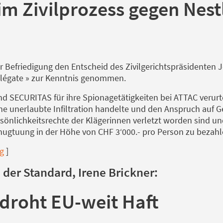
 im Zivilprozess gegen Nes
 Befriedigung den Entscheid des Zivilgerichtspräsidenten 
stlégate » zur Kenntnis genommen.
nd SECURITAS für ihre Spionagetätigkeiten bei ATTAC verurte
ine unerlaubte Infiltration handelte und den Anspruch auf 
rsönlichkeitsrechte der Klägerinnen verletzt worden sind
enugtuung in der Höhe von CHF 3‘000.- pro Person zu bezahl
ng
]
 der Standard, Irene Brickner:
droht EU-weit Haft