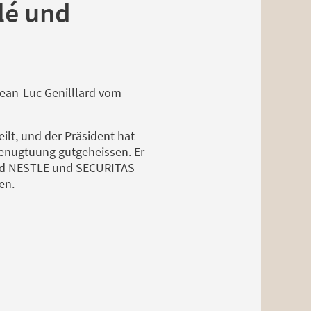
tlé und
Jean-Luc Genilllard vom
ilt, und der Präsident hat
Genugtuung gutgeheissen. Er
 und NESTLE und SECURITAS
en.