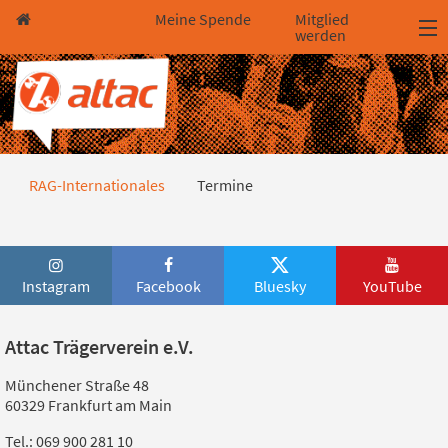
Direkt zum Hauptinhalt springen
Direkt zur Haupt-Navigation springen
Direkt zur Service-Navigation springen
Direkt zur Footer-Navigation springen
Direkt zum Footerinhalt springen
Meine Spende
Mitglied
werden
Termine
RAG-Internationales
Termine
Instagram
Facebook
Bluesky
YouTube
Attac Trägerverein e.V.
Münchener Straße 48
60329 Frankfurt am Main
Tel.: 069 900 281 10