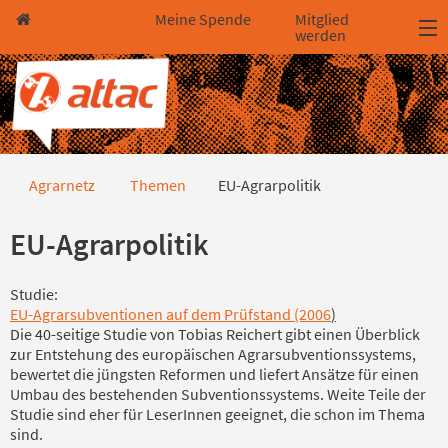
Direkt zum Hauptinhalt springen
Direkt zur Haupt-Navigation springen
Direkt zur Service-Navigation springen
Direkt zur Footer-Navigation springen
Direkt zum Footerinhalt springen
Meine Spende
Mitglied
werden
EU-Agrarpolitik
Agrarnetz
Themen
EU-Agrarpolitik
EU-Agrarpolitik
Studie:
EU-Agrarsubventionen auf dem Prüfstand (2006
)
Die 40-seitige Studie von Tobias Reichert gibt einen Überblick
zur Entstehung des europäischen Agrarsubventionssystems,
bewertet die jüngsten Reformen und liefert Ansätze für einen
Umbau des bestehenden Subventionssystems. Weite Teile der
Studie sind eher für LeserInnen geeignet, die schon im Thema
sind.