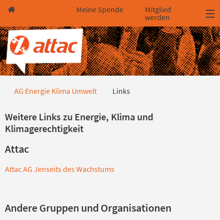
Direkt zum Hauptinhalt springen
Direkt zur Haupt-Navigation springen
Direkt zur Service-Navigation springen
Direkt zur Footer-Navigation springen
Direkt zum Footerinhalt springen
Meine Spende
Mitglied
werden
Links
AG Energie Klima Umwelt
Links
Weitere Links zu Energie, Klima und
Klimagerechtigkeit
Attac
Attac AG Jenseits des Wachstums
Andere Gruppen und Organisationen