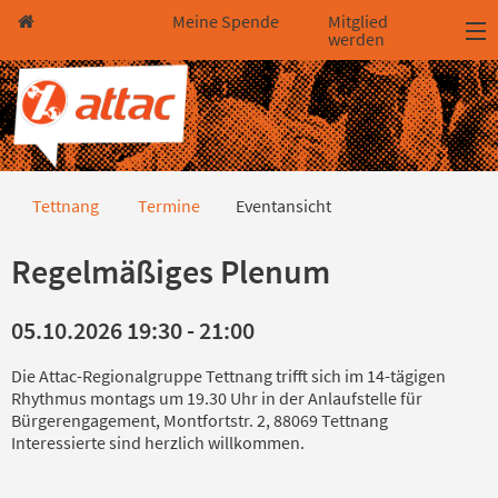
Direkt zum Hauptinhalt springen
Direkt zur Haupt-Navigation springen
Direkt zur Service-Navigation springen
Direkt zur Footer-Navigation springen
Direkt zum Footerinhalt springen
Meine Spende
Mitglied
werden
Eventansicht
Tettnang
Termine
Eventansicht
Regelmäßiges Plenum
05.10.2026 19:30 - 21:00
Die Attac-Regionalgruppe Tettnang trifft sich im 14-tägigen
Rhythmus montags um 19.30 Uhr in der Anlaufstelle für
Bürgerengagement, Montfortstr. 2, 88069 Tettnang
Interessierte sind herzlich willkommen.