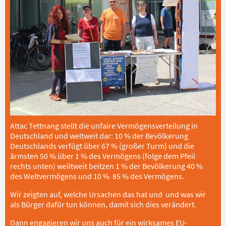
Attac Tettnang stellt die unfaire Vermögensverteilung in
Deutschland und weltweit dar: 10 % der Bevölkerung
Deutschlands verfügt über 67 % (großer Turm) und die
ärmsten 50 % über 1 % des Vermögens (folge dem Pfeil
rechts unten) weiltweit beitzen 1 % der Bevölkerung 40 %
des Weltvermögens und 10 % 85 % des Vermögens.
Wir zeigten auf, welche Ursachen das hat und und was wir
als Bürger dafür tun können, damit sich dies verändert.
Dann engagieren wir uns auch für ein wirksames EU-