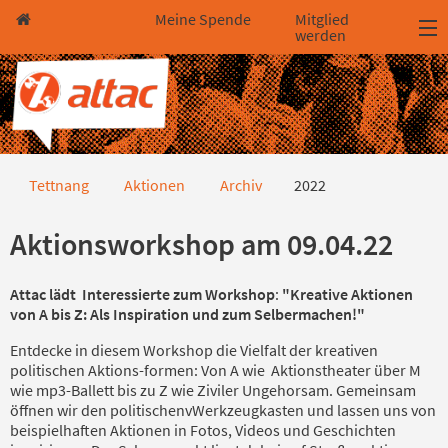
Direkt zum Hauptinhalt springen
Direkt zur Haupt-Navigation springen
Direkt zur Service-Navigation springen
Direkt zur Footer-Navigation springen
Direkt zum Footerinhalt springen
Meine Spende
Mitglied
werden
2022
Tettnang
Aktionen
Archiv
2022
Aktionsworkshop am 09.04.22
Attac lädt Interessierte zum Workshop
:
"Kreative Aktionen
von A bis Z: Als Inspiration und zum Selbermachen!"
Entdecke in diesem Workshop die Vielfalt der kreativen
politischen Aktions-formen: Von A wie Aktionstheater über M
wie mp3-Ballett bis zu Z wie Ziviler Ungehorsam. Gemeinsam
öffnen wir den politischenvWerkzeugkasten und lassen uns von
beispielhaften Aktionen in Fotos, Videos und Geschichten