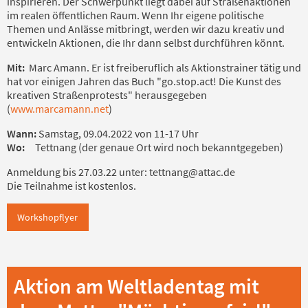
inspirieren. Der Schwerpunkt liegt dabei auf Straßenaktionen
im realen öffentlichen Raum. Wenn Ihr eigene politische
Themen und Anlässe mitbringt, werden wir dazu kreativ und
entwickeln Aktionen, die Ihr dann selbst durchführen könnt.
Mit:
Marc Amann. Er ist freiberuflich als Aktionstrainer tätig und
hat vor einigen Jahren das Buch "go.stop.act! Die Kunst des
kreativen Straßenprotests" herausgegeben
(
www.marcamann.net
)
Wann:
Samstag, 09.04.2022 von 11-17 Uhr
Wo:
Tettnang (der genaue Ort wird noch bekanntgegeben)
Anmeldung bis 27.03.22 unter: tettnang@attac.de
Die Teilnahme ist kostenlos.
Workshopflyer
Aktion am Weltladentag mit