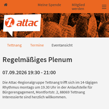
Direkt zum Hauptinhalt springen
Direkt zur Haupt-Navigation springen
Direkt zur Service-Navigation springen
Direkt zur Footer-Navigation springen
Direkt zum Footerinhalt springen
Meine Spende
Mitglied
werden
Eventansicht
Tettnang
Termine
Eventansicht
Regelmäßiges Plenum
07.09.2026 19:30 - 21:00
Die Attac-Regionalgruppe Tettnang trifft sich im 14-tägigen
Rhythmus montags um 19.30 Uhr in der Anlaufstelle für
Bürgerengagement, Montfortstr. 2, 88069 Tettnang
Interessierte sind herzlich willkommen.