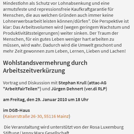
Mindestlohn als Schutz vor Lohnabsenkung und eine
armutsfeste und repressionsfreie Kaufkraftgarantie für
Menschen, die aus welchen Gründen auch immer keine
Lohnerwerbsarbeit leisten können/dürfen". Die Perspektive ist
klar: Das Arbeitsvolumen wird (wegen geringem Wachstum und
Produktivitätssteigerungen) weiter sinken. Der Traum der
Menschen, für ein gutes Leben weniger hart arbeiten zu
müssen, wird wahr. Dadurch wird die Umwelt geschont und
mehr Zeit gewonnen zum Leben, Lernen, Lieben und Lachen!
Wohlstandsvermehrung durch
Arbeitszeitverkürzung
Vortrag und Diskussion mit
Stephan Krull (attac-AG
"ArbeitFairTeilen")
und
Jürgen Dehnert (ver.di RLP)
am Freitag, den 29. Januar 2010 um 18 Uhr
im DGB-Haus
(
Kaiserstraße 26-30, 55116 Mainz
)
Die Veranstaltung wird unterstützt von der Rosa Luxemburg
Stiftung/Jenny Marx Gesellschaft.