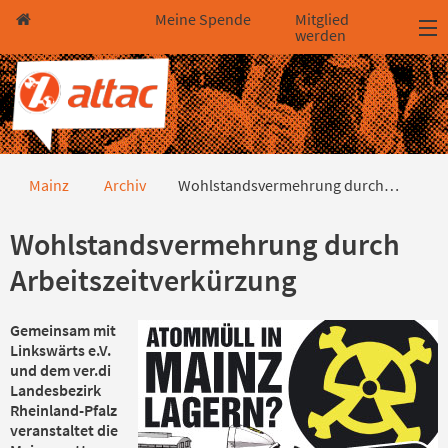
Direkt zum Hauptinhalt springen
Direkt zur Haupt-Navigation springen
Direkt zur Service-Navigation springen
Direkt zur Footer-Navigation springen
Direkt zum Footerinhalt springen
Meine Spende
Mitglied
werden
Wohlstandsvermehrung durch Arb
Mainz
Archiv
Wohlstandsvermehrung durch…
Wohlstandsvermehrung durch
Arbeitszeitverkürzung
Gemeinsam mit
Linkswärts e.V.
und dem ver.di
Landesbezirk
Rheinland-Pfalz
veranstaltet die