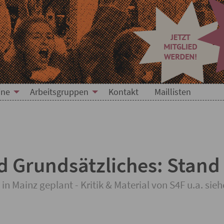
ine
Arbeitsgruppen
Kontakt
Maillisten
d Grundsätzliches: Stand
n Mainz geplant - Kritik & Material von S4F u.a. si