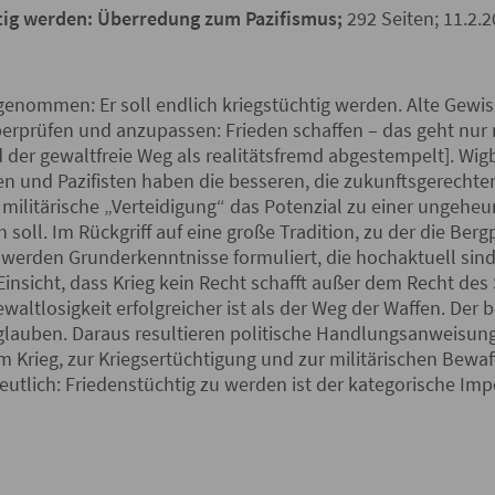
tig werden: Überredung zum Pazifismus;
292 Seiten; 11.2.2
 genommen: Er soll endlich kriegstüchtig werden. Alte Gewis
überprüfen und anzupassen: Frieden schaffen – das geht nur 
der gewaltfreie Weg als realitätsfremd abgestempelt]. Wig
nnen und Pazifisten haben die besseren, die zukunftsgerecht
r militärische „Verteidigung“ das Potenzial zu einer ungeheu
n soll. Im Rückgriff auf eine große Tradition, zu der die Be
 werden Grunderkenntnisse formuliert, die hochaktuell sind
Einsicht, dass Krieg kein Recht schafft außer dem Recht des
ltlosigkeit erfolgreicher ist als der Weg der Waffen. Der b
glauben. Daraus resultieren politische Handlungsanweisung
 Krieg, zur Kriegsertüchtigung und zur militärischen Bewa
eutlich: Friedenstüchtig zu werden ist der kategorische Imp