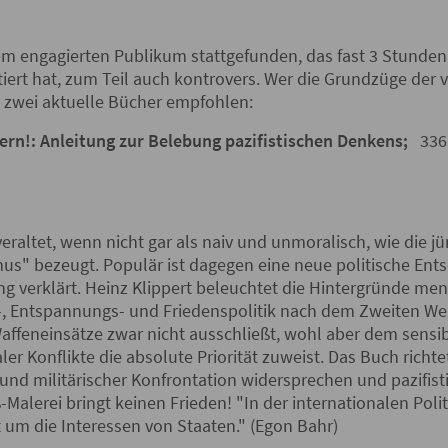
nem engagierten Publikum stattgefunden, das fast 3 Stunden
iert hat, zum Teil auch kontrovers. Wer die Grundzüge der
 zwei aktuelle Bücher empfohlen:
hern!: Anleitung zur Belebung pazifistischen Denkens;
‎ 33
 veraltet, wenn nicht gar als naiv und unmoralisch, wie die
s" bezeugt. Populär ist dagegen eine neue politische Entsc
ng verklärt. Heinz Klippert beleuchtet die Hintergründe mens
, Entspannungs- und Friedenspolitik nach dem Zweiten Welt
 Waffeneinsätze zwar nicht ausschließt, wohl aber dem sensi
er Konflikte die absolute Priorität zuweist. Das Buch richtet 
er und militärischer Konfrontation widersprechen und pazifi
lerei bringt keinen Frieden! "In der internationalen Poli
 um die Interessen von Staaten." (Egon Bahr)