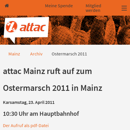
Direkt zum Hauptinhalt springen
Direkt zur Haupt-Navigation springen
Direkt zur Service-Navigation springen
Direkt zur Footer-Navigation springen
Direkt zum Footerinhalt springen
Meine Spende
Mitglied
werden
Ostermarsch 2011
Mainz
Archiv
Ostermarsch 2011
attac Mainz ruft auf zum
Ostermarsch 2011 in Mainz
Karsamstag, 23. April 2011
10:30 Uhr am Hauptbahnhof
Der Aufruf als pdf-Datei