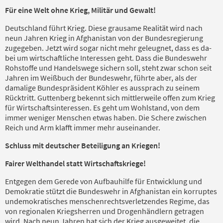
Für eine Welt ohne Krieg, Militär und Gewalt!
Deutschland führt Krieg. Diese grausame Realität wird nach
neun Jahren Krieg in Afghanistan von der Bundesregierung
zugegeben. Jetzt wird sogar nicht mehr geleugnet, dass es da­
bei um wirtschaftliche Interessen geht. Dass die Bundeswehr
Rohstoffe und Handelswege sichern soll, steht zwar schon seit
Jahren im Weißbuch der Bundeswehr, führte aber, als der
damalige Bundespräsident Köhler es aussprach zu sei­nem
Rücktritt. Gutten­berg bekennt sich mittlerweile offen zum Krieg
für Wirtschaftsinteressen. Es geht um Wohlstand, von dem
immer weniger Menschen etwas haben. Die Schere zwischen
Reich und Arm klafft im­mer mehr auseinander.
Schluss mit deutscher Beteiligung an Kriegen!
Fairer Welthandel statt Wirtschaftskriege!
Entgegen dem Gerede von Aufbauhilfe für Ent­wick­lung und
Demokratie stützt die Bundeswehr in Afgha­nistan ein korruptes
undemokratisches menschen­rechtsverletzendes Regime, das
von re­gionalen Kriegs­herren und Drogenhändlern getra­gen
wird. Nach neun Jahren hat sich der Krieg ausgeweitet, die