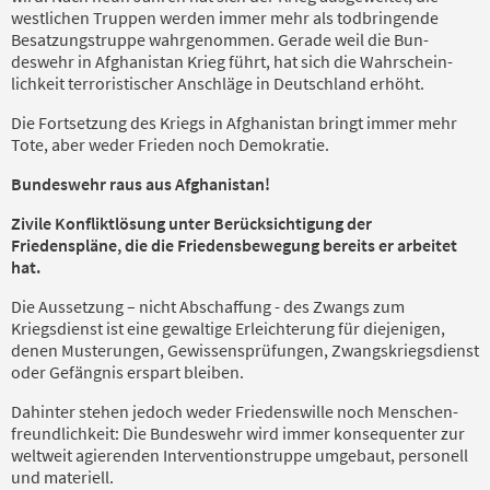
westlichen Truppen werden im­mer mehr als todbringende
Besat­zungstruppe wahrgenommen. Gerade weil die Bun­
deswehr in Afghanistan Krieg führt, hat sich die Wahr­schein­
lichkeit terroristischer Anschläge in Deutschland erhöht.
Die Fortsetzung des Kriegs in Afghanistan bringt im­mer mehr
Tote, aber weder Frieden noch De­mokratie.
Bundeswehr raus aus Afghanistan!
Zivile Konfliktlösung unter Berücksichtigung der
Friedenspläne, die die Friedensbewegung bereits er arbeitet
hat.
Die Aussetzung – nicht Abschaffung - des Zwangs zum
Kriegsdienst ist eine gewaltige Erleichterung für diejenigen,
denen Musterungen, Gewissens­prüfungen, Zwangskriegsdienst
oder Gefängnis erspart bleiben.
Dahinter stehen jedoch weder Friedenswille noch Men­schen­
freundlichkeit: Die Bundeswehr wird immer kon­se­quenter zur
weltweit agierenden Interventions­trup­pe um­gebaut, personell
und materiell.