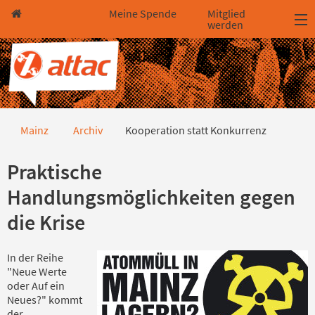
Direkt zum Hauptinhalt springen
Direkt zur Haupt-Navigation springen
Direkt zur Service-Navigation springen
Direkt zur Footer-Navigation springen
Direkt zum Footerinhalt springen
Meine Spende
Mitglied
werden
Kooperation statt Konkurrenz
Mainz
Archiv
Kooperation statt Konkurrenz
Praktische
Handlungsmöglichkeiten gegen
die Krise
In der Reihe
"Neue Werte
oder Auf ein
Neues?" kommt
der