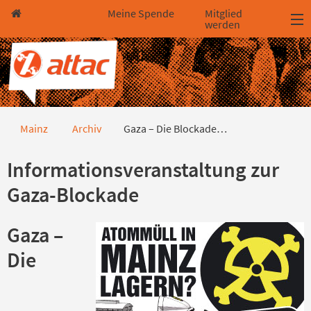
Direkt zum Hauptinhalt springen
Direkt zur Haupt-Navigation springen
Direkt zur Service-Navigation springen
Direkt zur Footer-Navigation springen
Direkt zum Footerinhalt springen
Meine Spende
Mitglied
werden
Gaza – Die Blockade durchbrechen
Mainz
Archiv
Gaza – Die Blockade…
Informationsveranstaltung zur
Gaza-Blockade
Gaza –
Die