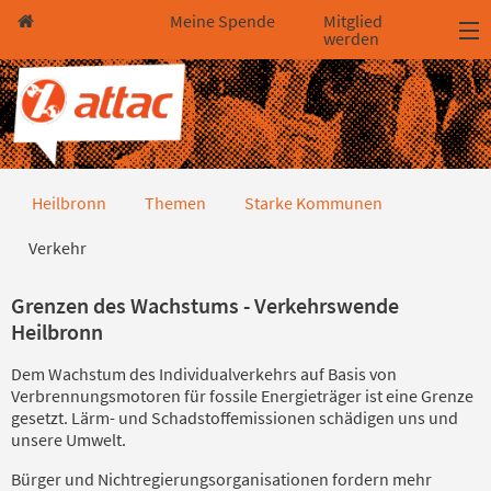
Direkt zum Hauptinhalt springen
Direkt zur Haupt-Navigation springen
Direkt zur Service-Navigation springen
Direkt zur Footer-Navigation springen
Direkt zum Footerinhalt springen
Meine Spende
Mitglied
werden
Verkehr
Heilbronn
Themen
Starke Kommunen
Verkehr
Grenzen des Wachstums - Verkehrswende
Heilbronn
Dem Wachstum des Individualverkehrs auf Basis von
Verbrennungsmotoren für fossile Energieträger ist eine Grenze
gesetzt. Lärm- und Schadstoffemissionen schädigen uns und
unsere Umwelt.
Bürger und Nichtregierungsorganisationen fordern mehr