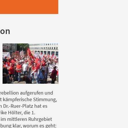
ion
trebellion aufgerufen und
art kämpferische Stimmung,
m Dr.-Ruer-Platz hat es
ke Hölter, die 1.
 im mittleren Ruhrgebiet
bung klar, worum es geht: