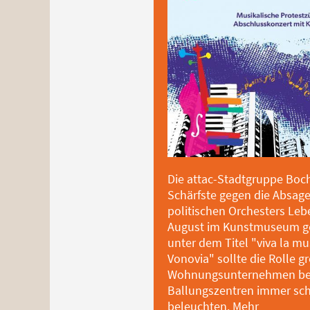
Die attac-Stadtgruppe Boch
Schärfste gegen die Absag
politischen Orchesters Lebe
August im Kunstmuseum ge
unter dem Titel "viva la mu
Vonovia" sollte die Rolle g
Wohnungsunternehmen bei 
Ballungszentren immer sc
beleuchten.
Mehr