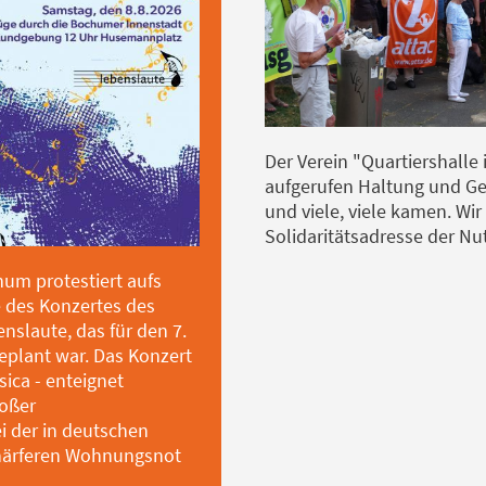
Der Verein "Quartiershalle 
aufgerufen Haltung und Ge
und viele, viele kamen. Wi
Solidaritätsadresse der Nu
um protestiert aufs
e des Konzertes des
nslaute, das für den 7.
plant war. Das Konzert
sica - enteignet
roßer
der in deutschen
härferen Wohnungsnot