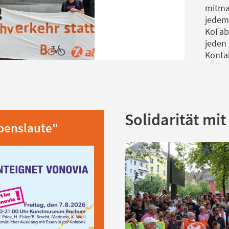
mitmac
jedem 
KoFabr
jeden 
Konta
Solidarität mi
ebenslaute"