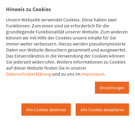
Direkt zum Hauptinhalt springen
Direkt zur Haupt-Navigation springen
Direkt zur Service-Navigation springen
Direkt zur Footer-Navigation springen
Direkt zum Footerinhalt springen
Meine Spende
Mitglied
Hinweis zu Cookies
werden
Unsere Webseite verwendet Cookies. Diese haben zwei
Funktionen: Zum einen sind sie erforderlich für die
grundlegende Funktionalität unserer Website. Zum anderen
können wir mit Hilfe der Cookies unsere Inhalte für Sie
immer weiter verbessern. Hierzu werden pseudonymisierte
Startseite
Daten von Website-Besuchern gesammelt und ausgewertet.
Duisburg
Startseite
Das Einverständnis in die Verwendung der Cookies können
Sie jederzeit widerrufen. Weitere Informationen zu Cookies
auf dieser Website finden Sie in unserer
Herzlich willkommen auf den
Datenschutzerklärung
und zu uns im
Impressum
.
Seiten von
Einstellungen
Attac Duisburg!
Alle Cookies ablehnen
Alle Cookies akzeptieren
Wir sind eine lokale Gruppe, offen für neue MitstreiterInnen,
die globalisierungskritisch aktiv werden wollen. Attac Duisburg