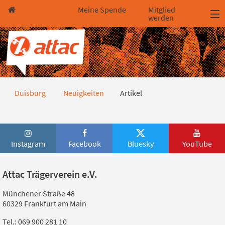
Direkt zum Hauptinhalt springen
Direkt zur Haupt-Navigation springen
Direkt zur Service-Navigation springen
Direkt zur Footer-Navigation springen
Direkt zum Footerinhalt springen
Meine Spende
Mitglied
werden
Artikel
Duisburg
Neuigkeiten
Artikel
Instagram
Facebook
Bluesky
YouTube
Attac Trägerverein e.V.
Münchener Straße 48
60329 Frankfurt am Main
Tel.: 069 900 281 10