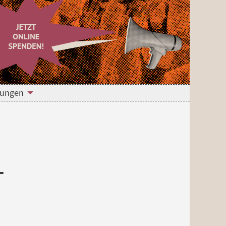
hungen
L