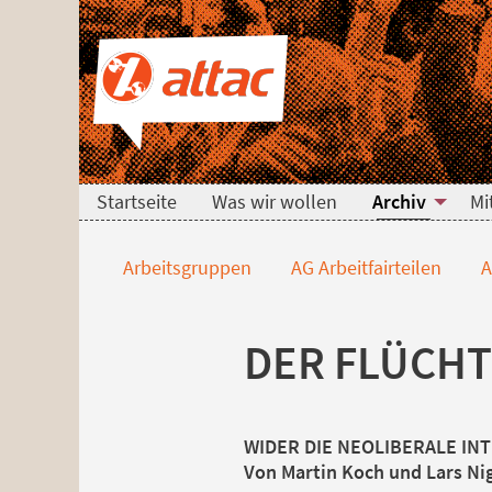
Direkt zum Hauptinhalt springen
Direkt zur Haupt-Navigation springen
Direkt zur Service-Navigation springen
Direkt zur Footer-Navigation springen
Direkt zum Footerinhalt springen
Flucht und Migratio
Startseite
Was wir wollen
Archiv
Mi
Arbeitsgruppen
AG Arbeitfairteilen
A
DER FLÜCHT
WIDER DIE NEOLIBERALE IN
Von Martin Koch und Lars N