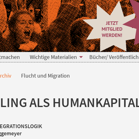
n
tmachen
Wichtige Materialien
Bücher/ Veröffentlic
rchiv
Flucht und Migration
LING ALS HUMANKAPITA
TEGRATIONSLOGIK
iggemeyer