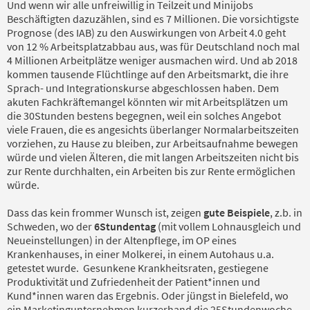
Und wenn wir alle unfreiwillig in Teilzeit und Minijobs
Beschäftigten dazuzählen, sind es 7 Millionen. Die vorsichtigste
Prognose (des IAB) zu den Auswirkungen von Arbeit 4.0 geht
von 12 % Arbeitsplatzabbau aus, was für Deutschland noch mal
4 Millionen Arbeitplätze weniger ausmachen wird. Und ab 2018
kommen tausende Flüchtlinge auf den Arbeitsmarkt, die ihre
Sprach- und Integrationskurse abgeschlossen haben. Dem
akuten Fachkräftemangel könnten wir mit Arbeitsplätzen um
die 30Stunden bestens begegnen, weil ein solches Angebot
viele Frauen, die es angesichts überlanger Normalarbeitszeiten
vorziehen, zu Hause zu bleiben, zur Arbeitsaufnahme bewegen
würde und vielen Älteren, die mit langen Arbeitszeiten nicht bis
zur Rente durchhalten, ein Arbeiten bis zur Rente ermöglichen
würde.
Dass das kein frommer Wunsch ist, zeigen
gute Beispiele
, z.b. in
Schweden, wo der
6Stundentag
(mit vollem Lohnausgleich und
Neueinstellungen) in der Altenpflege, im OP eines
Krankenhauses, in einer Molkerei, in einem Autohaus u.a.
getestet wurde. Gesunkene Krankheitsraten, gestiegene
Produktivität und Zufriedenheit der Patient*innen und
Kund*innen waren das Ergebnis. Oder jüngst in Bielefeld, wo
ein Marketingunternehmen kurzerhand die 25Stundenwoche