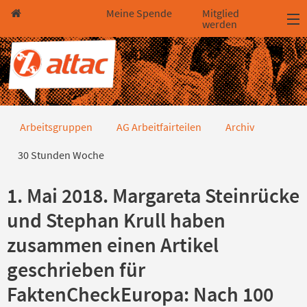
Direkt zum Hauptinhalt springen
Direkt zur Haupt-Navigation springen
Direkt zur Service-Navigation springen
Direkt zur Footer-Navigation springen
Direkt zum Footerinhalt springen
Meine Spende
Mitglied
werden
30 Stunden Woche
Arbeitsgruppen
AG Arbeitfairteilen
Archiv
30 Stunden Woche
1. Mai 2018. Margareta Steinrücke
und Stephan Krull haben
zusammen einen Artikel
geschrieben für
FaktenCheckEuropa: Nach 100