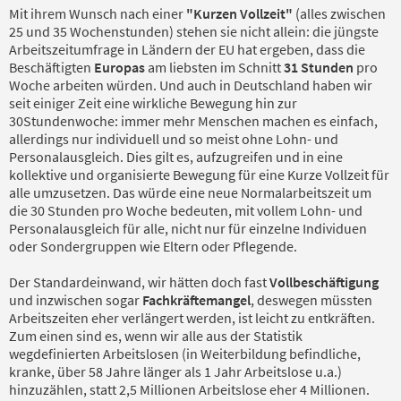
Mit ihrem Wunsch nach einer
"Kurzen Vollzeit"
(alles zwischen
25 und 35 Wochenstunden) stehen sie nicht allein: die jüngste
Arbeitszeitumfrage in Ländern der EU hat ergeben, dass die
Beschäftigten
Europas
am liebsten im Schnitt
31 Stunden
pro
Woche arbeiten würden. Und auch in Deutschland haben wir
seit einiger Zeit eine wirkliche Bewegung hin zur
30Stundenwoche: immer mehr Menschen machen es einfach,
allerdings nur individuell und so meist ohne Lohn- und
Personalausgleich. Dies gilt es, aufzugreifen und in eine
kollektive und organisierte Bewegung für eine Kurze Vollzeit für
alle umzusetzen. Das würde eine neue Normalarbeitszeit um
die 30 Stunden pro Woche bedeuten, mit vollem Lohn- und
Personalausgleich für alle, nicht nur für einzelne Individuen
oder Sondergruppen wie Eltern oder Pflegende.
Der Standardeinwand, wir hätten doch fast
Vollbeschäftigung
und inzwischen sogar
Fachkräftemangel
, deswegen müssten
Arbeitszeiten eher verlängert werden, ist leicht zu entkräften.
Zum einen sind es, wenn wir alle aus der Statistik
wegdefinierten Arbeitslosen (in Weiterbildung befindliche,
kranke, über 58 Jahre länger als 1 Jahr Arbeitslose u.a.)
hinzuzählen, statt 2,5 Millionen Arbeitslose eher 4 Millionen.