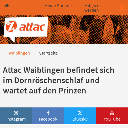
Direkt zum Hauptinhalt springen
Direkt zur Haupt-Navigation springen
Direkt zur Service-Navigation springen
Direkt zur Footer-Navigation springen
Direkt zum Footerinhalt springen
Meine Spende
Mitglied
werden
Startseite
Waiblingen
Startseite
Attac Waiblingen befindet sich
im Dornröschenschlaf und
wartet auf den Prinzen
Instagram
Facebook
Bluesky
YouTube