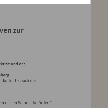
eröffentlicht er regelmäßig
iven zur
zkrise und des
nberg
tkultur hat sich der
ben diesen Wandel befördert?