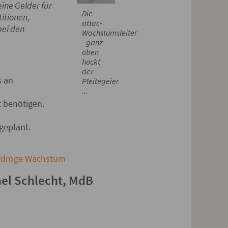
ine Gelder für
Die
itionen,
attac-
bei den
Wachstumsleiter
- ganz
oben
hockt
der
s an
Pleitegeier
...
 benötigen.
geplant.
droge Wachstum
ael Schlecht, MdB