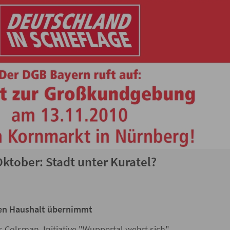
ktober: Stadt unter Kuratel?
den Haushalt übernimmt
s Colsman, Initiative "Wuppertal wehrt sich"