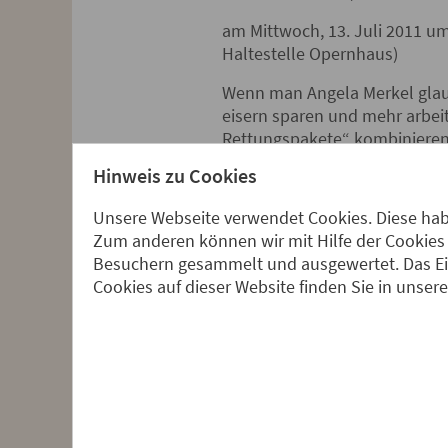
am Mittwoch, 13. Juli 2011 u
Haltestelle Opernhaus)
Wenn man Angela Merkel glaube
eisern sparen und mehr arbei
Rettungspakete“ kombinieren 
öffentlichen Eigentums.
Hinweis zu Cookies
Die verheerenden Auswirkungen
Griechenland sichtbar. 2010 
Unsere Webseite verwendet Cookies. Diese habe
daher trotz sinkender Staatsa
Zum anderen können wir mit Hilfe der Cookies 
U.a. werden folgende Fragen b
Besuchern gesammelt und ausgewertet. Das Ein
Überwindung der wirtschaftli
Cookies auf dieser Website finden Sie in unser
die Verursacher und Profiteu
Was ist von Konzepten einer 
Sind Schuldenschnitte oder e
Michael Schlecht, Chefvolksw
und Technologie hat viele Jah
wirtschafts-politische Alterna