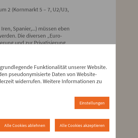
um 2 (Kornmarkt 5 – 7, U2/U3,
Iren, Spanier,...) müssen eben
erden. Die diversen „Euro-
erung und zur Privatisierung
ntwicklung werden jetzt in
. Der Schuldenstand steigt
 grundlegende Funktionalität unserer Website.
toinlandsproduktes erreicht.
erden pseudonymisierte Daten von Website-
Neoliberalismus zur
rzeit widerrufen. Weitere Informationen zu
zone ist möglich? Wie können
itrag herangezogen werden?
Einstellungen
stagsausschuss für Wirtschaft
klung analysiert und
Alle Cookies ablehnen
Alle Cookies akzeptieren