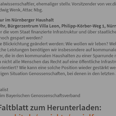
lwissenschaftler, ehemaliger stellv. Vorsitzender von ver.d
udwig Wenk, Attac Nbg.
 nur im Nürnberger Haushalt
Uhr, Bürgerzentrum Villa Leon, Philipp-Körber-Weg 1, Nür
r die vom Staat finanzierte Infrastruktur und über staatlich
 noch gespart werden?
die Blickrichtung geändert werden: Wie wollen wir leben? W
che Leistungen benötigen wir insbesondere auf kommunale
r, die in den kommunalen Haushalten zu einer Sparrunde n
cht alle Menschen das Recht auf eine öffentliche Infrastru
orientiert? Wie kann eine solche Position wieder gestärkt 
tzigen Situation Genossenschaften, bei denen in den letzten 
alist
eim Bayerischen Genossenschaftsverband
Faltblatt zum Herunterladen: