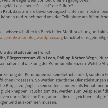
, welche Gegenwehr von Betroffenen gab/gibt es?
gefällt das “neue Gesicht” der Städte?
in Kauf, dass ärmere Bevölkerungsschichten nur noch in be
ben können und zunehmend von der Teilnahme am öffentlic
ialwissenschaftler im Bereich der Stadtforschung und aktiv 
.gentrificationblog.wordpress.org
berichtet er regelmäßig
e die Stadt ruiniert wird!
Uhr, Bürgerzentrum Villa Leon, Philipp-Körber-Weg 1, Nür
isenhaften Entwicklung der Kommunalfinanzen? Welche Alter
nanzierung der Kommunen ist kein Betriebsunfall, sondern F
tlichen Prozessen. So werden städtische Dienstleistungen 
alle Bürger zugänglich sein sollen, sondern als Einnahmequel
g. Die knappen Haushaltsmittel werden zum Beispiel auf di
ativen und städtische Programme, die die gleichberechtigte 
eniger Geld auskommen müssen.