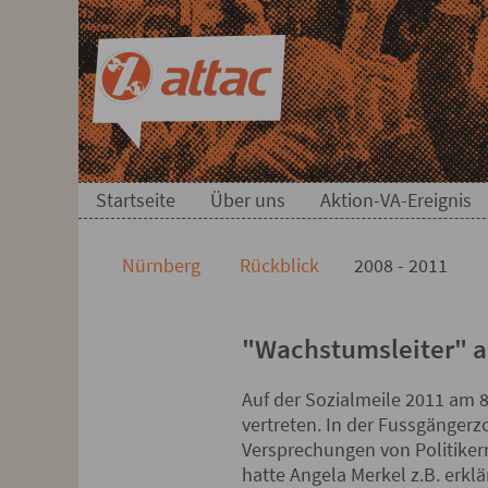
Direkt zum Hauptinhalt springen
Direkt zur Haupt-Navigation springen
Direkt zur Service-Navigation springen
Direkt zur Footer-Navigation springen
Direkt zum Footerinhalt springen
2008 - 2011
Startseite
Über uns
Aktion-VA-Ereignis
Nürnberg
Rückblick
2008 - 2011
"Wachstumsleiter" a
Auf der Sozialmeile 2011 am 
vertreten. In der Fussgängerz
Versprechungen von Politiker
hatte Angela Merkel z.B. erklär