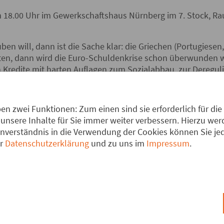
m 18.00 Uhr im Gewerkschaftshaus Nürnberg im 7. Stock, Ra
n will, dann ist die Sache klar: die Griechen (Portugiesen, 
ten, dann wird die Euro-Schuldenkrise schon überwunden w
Kredite mit harten Auflagen zum Sozialabbau, zur Dereguli
 dieser „Rettungsringe aus Blei“ auf die wirtschaftliche E
betrug der Rückgang des Bruttoinlandsproduktes 4,5 Prozent
n zwei Funktionen: Zum einen sind sie erforderlich für die
usgaben weiter an; er hat mittlerweile 143 Prozent des Brut
unsere Inhalte für Sie immer weiter verbessern. Hierzu w
eleuchtet: Welche Politik jenseits von Nationalismus und 
verständnis in die Verwendung der Cookies können Sie jede
chen Ungleichgewichte und Staatsverschuldung in der Euro
er
Datenschutzerklärung
und zu uns im
Impressum
.
re der Krise, insbesondere die Banken, zu einem Lösungsbe
„europäischen Wirtschaftsregierung“ zu halten?
ine Verkleinerung der Euro-Zone taugliche Konzepte?
irt der Bundestagsfraktion DIE LINKE und Mitglied im Bunde
re für den ver.di-Bundesvorstand die wirtschaftliche Entwic
tiven konzipiert.