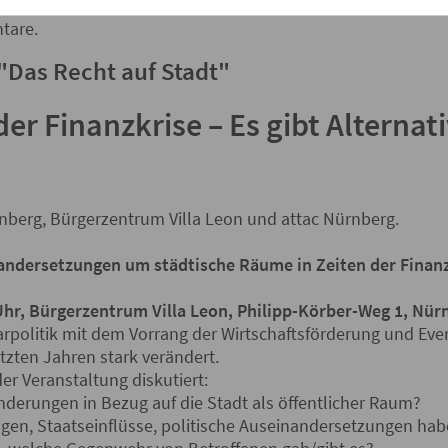
gsabgeordneter tätig. Unter
www.michael-schlecht-mdb.de
v
tare.
"Das Recht auf Stadt"
der Finanzkrise – Es gibt Alternat
rnberg, Bürgerzentrum Villa Leon und attac Nürnberg.
nandersetzungen um städtische Räume in Zeiten der Finan
Uhr, Bürgerzentrum Villa Leon, Philipp-Körber-Weg 1, Nür
rpolitik mit dem Vorrang der Wirtschaftsförderung und Even
etzten Jahren stark verändert.
r Veranstaltung diskutiert:
nderungen in Bezug auf die Stadt als öffentlicher Raum?
gen, Staatseinflüsse, politische Auseinandersetzungen ha