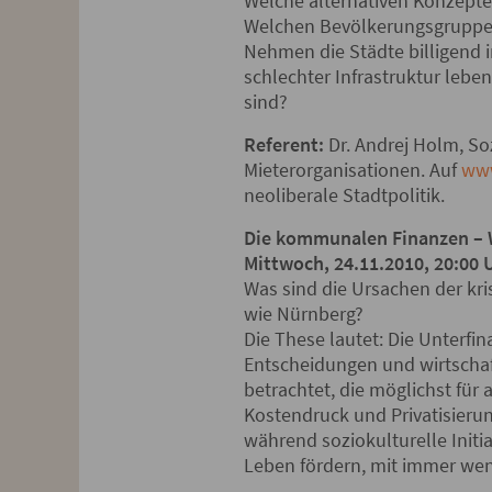
Welche alternativen Konzepte
Welchen Bevölkerungsgruppen 
Nehmen die Städte billigend 
schlechter Infrastruktur le
sind?
Referent:
Dr. Andrej Holm, Soz
Mieterorganisationen. Auf
www
neoliberale Stadtpolitik.
Die kommunalen Finanzen – Wi
Mittwoch, 24.11.2010, 20:00 
Was sind die Ursachen der kr
wie Nürnberg?
Die These lautet: Die Unterfi
Entscheidungen und wirtschaf
betrachtet, die möglichst für 
Kostendruck und Privatisierun
während soziokulturelle Initi
Leben fördern, mit immer w