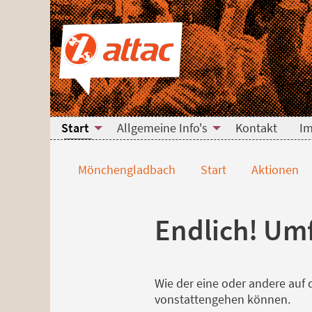
Direkt zum Hauptinhalt springen
Direkt zur Haupt-Navigation springen
Direkt zur Service-Navigation springen
Direkt zur Footer-Navigation springen
Direkt zum Footerinhalt springen
Umfairteilungsmasc
Start
Allgemeine Info's
Kontakt
I
Mönchengladbach
Start
Aktionen
Endlich! Umf
Wie der eine oder andere auf 
vonstattengehen können.