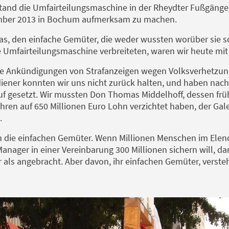
and die Umfairteilungsmaschine in der Rheydter Fußgänge
mber 2013 in Bochum aufmerksam zu machen.
as, den einfache Gemüter, die weder wussten worüber sie 
e Umfairteilungsmaschine verbreiteten, waren wir heute mit 
e Ankündigungen von Strafanzeigen wegen Volksverhetzung
iener konnten wir uns nicht zurück halten, und haben nach
uf gesetzt. Wir mussten Don Thomas Middelhoff, dessen frü
hren auf 650 Millionen Euro Lohn verzichtet haben, der Gale
n.
n die einfachen Gemüter. Wenn Millionen Menschen im Elen
Manager in einer Vereinbarung 300 Millionen sichern will, dan
ls angebracht. Aber davon, ihr einfachen Gemüter, versteh