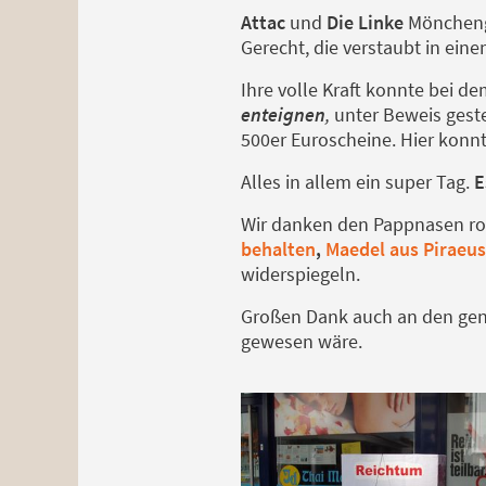
Attac
und
Die Linke
Mönchengl
Gerecht, die verstaubt in eine
Ihre volle Kraft konnte bei d
enteignen
,
unter Beweis geste
500er Euroscheine. Hier konn
Alles in allem ein super Tag.
E
Wir danken den Pappnasen rot
behalten
,
Maedel aus Piraeus
widerspiegeln.
Großen Dank auch an den geni
gewesen wäre.