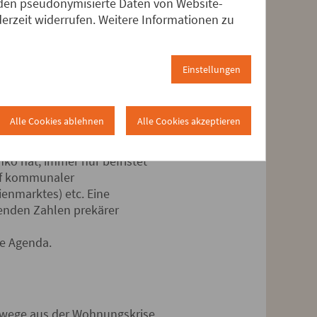
 bestimmte Teilräume,
erden pseudonymisierte Daten von Website-
rktsegment „bezahlbarer
rzeit widerrufen. Weitere Informationen zu
ahl hochpreisiger
Einkommensschichten, sondern
Einstellungen
 Aufwertung von
Alle Cookies ablehnen
Alle Cookies akzeptieren
unehmend der Kapitalanlage
n Hand: drastische
ko hat, immer nur befristet
auf kommunaler
enmarktes) etc. Eine
genden Zahlen prekärer
he Agenda.
swege aus der Wohnungskrise