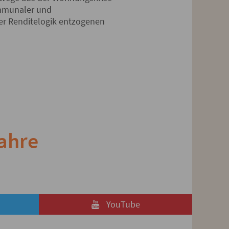
ommunaler und
er Renditelogik entzogenen
ahre
YouTube