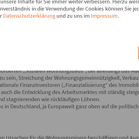
n nach dem Zweiten Weltkrieg, sondern eine besondere, auf
unsere Inhalte für Sie immer weiter verbessern. Hierzu w
gruppen beschränkte. Einem anhaltend schrumpfenden Ma
verständnis in die Verwendung der Cookies können Sie jede
 in Großstädten und Wachstumsregionen - eine steigende Z
er
Datenschutzerklärung
und zu uns im
Impressum
.
auptbetroffene sind nicht nur die Angehörigen unterer 
er Mittelschicht.
d nicht allein die renditeorientierten Aktivitäten Privater:
nsstarke Mieter und Käufer wie auch Errichtung teurer, z
ie ist auch Ergebnis der Wohnungspolitik der öffentliche
eförderten „Sozialen Wohnungsbaus“, der allerdings das Man
 zu sein, Streichung der Wohnungsgemeinnützigkeit, Verk
ionale Finanzinvestoren („Finanzialisierung“ des Immobili
r auch die Entwicklung des Arbeitsmarktes mit ständig stei
nd stagnierenden wie rückläufigen Löhnen.
 in Deutschland, ja Europaweit ganz oben auf die politisc
en Ursachen für die Wohnungsmisere beschäftigen und Au