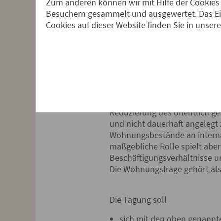
allgemeine, wie in den Jahre
Zum anderen können wir mit Hilfe der Cookies 
Teilmärkte und Bevölkerungs
Besuchern gesammelt und ausgewertet. Das Ein
Wohnungen“ steht – vor allem
Cookies auf dieser Website finden Sie in unser
Luxuswohnungen gegenüber. H
zunehmend auch Angehörige d
Ursache dieser Entwicklung sin
Altbaubeständen für einkomme
dienender Neubauwohnungen. S
Reduzierung des öffentlich g
und nicht dauerhaft angelegt
Wohnungsbestände an internat
maßgebliche Rolle spielt abe
Beschäftigungsverhältnisse u
Die Wohnungsfrage gehört also
Die Tagung soll
sich mit den oben genannt