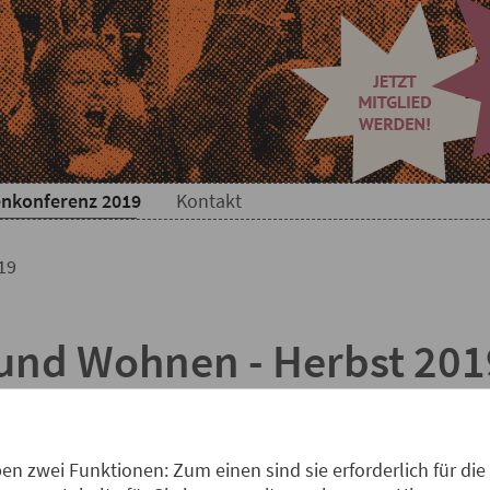
z 2019
konferenz 2019
Kontakt
19
nd Wohnen - Herbst 201
opäischer und deutscher Städte - von London bis Oldenbur
s Rüsselsheim - herrscht ein zunehmender Wohnungsmangel.
n zwei Funktionen: Zum einen sind sie erforderlich für die