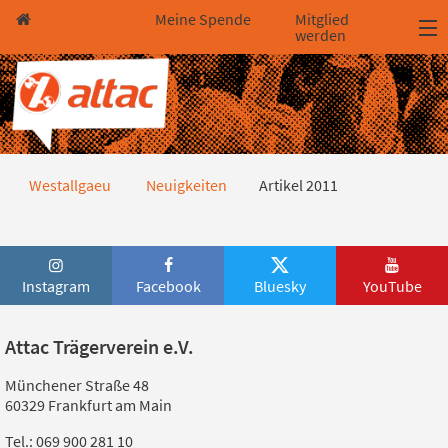
Direkt zum Hauptinhalt springen
Direkt zur Haupt-Navigation springen
Direkt zur Service-Navigation springen
Direkt zur Footer-Navigation springen
Direkt zum Footerinhalt springen
Meine Spende
Mitglied
werden
Artikel 2011
Westallgaeu
Neuigkeiten
Artikel 2011
Instagram
Facebook
Bluesky
YouTube
Attac Trägerverein e.V.
Münchener Straße 48
60329 Frankfurt am Main
Tel.: 069 900 281 10