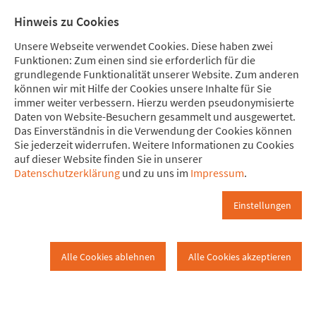
Direkt zum Hauptinhalt springen
Direkt zur Haupt-Navigation springen
Direkt zur Service-Navigation springen
Direkt zur Footer-Navigation springen
Direkt zum Footerinhalt springen
Meine Spende
Mitglied
Hinweis zu Cookies
werden
Unsere Webseite verwendet Cookies. Diese haben zwei
Funktionen: Zum einen sind sie erforderlich für die
grundlegende Funktionalität unserer Website. Zum anderen
können wir mit Hilfe der Cookies unsere Inhalte für Sie
immer weiter verbessern. Hierzu werden pseudonymisierte
Soziales Netzwerk "Diaspora"
Daten von Website-Besuchern gesammelt und ausgewertet.
Ulm
Soziales Netzwerk "Diaspora"
Das Einverständnis in die Verwendung der Cookies können
Sie jederzeit widerrufen. Weitere Informationen zu Cookies
auf dieser Website finden Sie in unserer
Diaspora Was ist denn Das?
Datenschutzerklärung
und zu uns im
Impressum
.
Diaspora ist ein kleines (noch) und feines soziales Netzwerk. Es
funktioniert ähnlich wie Facebook oder Twitter.
Einstellungen
Jeder der eine Allternative zu der Datenkrake Facebook sucht,
sollte es mal bei Diaspora versuchen.
Alle Cookies ablehnen
Alle Cookies akzeptieren
Links zum Thema Diaspora:
Wikipedia;