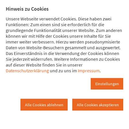
Direkt zum Hauptinhalt springen
Direkt zur Haupt-Navigation springen
Direkt zur Service-Navigation springen
Direkt zur Footer-Navigation springen
Direkt zum Footerinhalt springen
Meine Spende
Mitglied
Hinweis zu Cookies
werden
Unsere Webseite verwendet Cookies. Diese haben zwei
Funktionen: Zum einen sind sie erforderlich für die
grundlegende Funktionalität unserer Website. Zum anderen
können wir mit Hilfe der Cookies unsere Inhalte für Sie
immer weiter verbessern. Hierzu werden pseudonymisierte
Literaturtipps
Daten von Website-Besuchern gesammelt und ausgewertet.
Schwäbisch-Hall
Literaturtipps
Das Einverständnis in die Verwendung der Cookies können
Sie jederzeit widerrufen. Weitere Informationen zu Cookies
auf dieser Website finden Sie in unserer
Literaturempfehlungen
Datenschutzerklärung
und zu uns im
Impressum
.
Hier wollen wir Dir/Euch Informationen über Bücher mit dem
Einstellungen
Prädikat lesenswert geben.
unter den jeweiligen Buchtiteln findet man kurze
Zusammenfassungen und weiterführende ausführlichere links.
Alle Cookies ablehnen
Alle Cookies akzeptieren
Die Ironie des schwarzen Loches