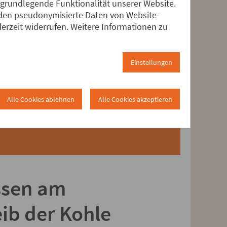
ben wir an einer
 grundlegende Funktionalität unserer Website.
erden pseudonymisierte Daten von Website-
ewirkt. Viel Spaß
rzeit widerrufen. Weitere Informationen zu
as Bild klicken!
Einstellungen
Alle Cookies ablehnen
Alle Cookies akzeptieren
ssen am
ib der Kohle