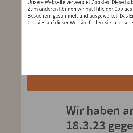
Bündnis FMO-Aussti
Unsere Webseite verwendet Cookies. Diese habe
Zum anderen können wir mit Hilfe der Cookies 
Radiosendung und 
Besuchern gesammelt und ausgewertet. Das Ein
Cookies auf dieser Website finden Sie in unser
beim Zuhören und Z
Weiteres unter
www
Wir haben a
18.3.23 gege