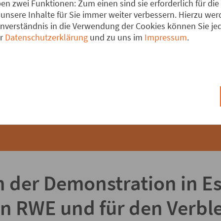
eg.jetzt aktiv. Dabei ha
n zwei Funktionen: Zum einen sind sie erforderlich für die
unsere Inhalte für Sie immer weiter verbessern. Hierzu w
einem Videobeitrag mitg
verständnis in die Verwendung der Cookies können Sie jede
er
Datenschutzerklärung
und zu uns im
Impressum
.
uschauen - einfach auf d
.fmo-ausstieg.jetzt
n der Demonstration in E
n RWE und für den Verble