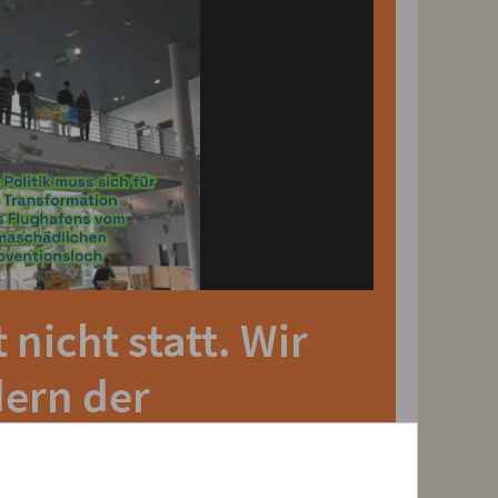
nicht statt. Wir
dern der
So sind wir im