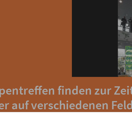
ntreffen finden zur Zeit 
er auf verschiedenen Fel
 der Bürgerbeteiligung. 