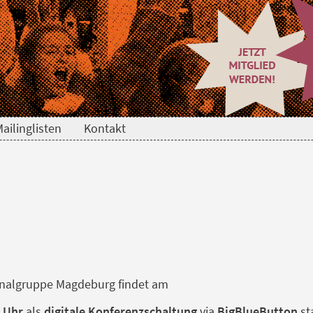
ailinglisten
Kontakt
onalgruppe Magdeburg findet am
 Uhr
als
digitale Konferenzschaltung
via
BigBlueButton
sta