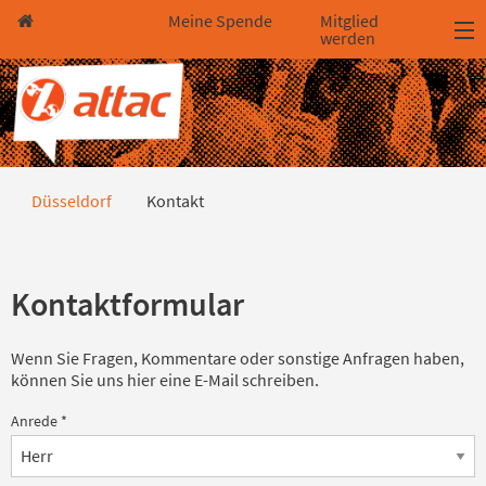
Direkt zum Hauptinhalt springen
Direkt zur Haupt-Navigation springen
Direkt zur Service-Navigation springen
Direkt zur Footer-Navigation springen
Direkt zum Footerinhalt springen
Meine Spende
Mitglied
werden
Kontakt
Düsseldorf
Kontakt
Kontaktformular
Wenn Sie Fragen, Kommentare oder sonstige Anfragen haben,
können Sie uns hier eine E-Mail schreiben.
Anrede
*