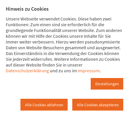
Direkt zum Hauptinhalt springen
Direkt zur Haupt-Navigation springen
Direkt zur Service-Navigation springen
Direkt zur Footer-Navigation springen
Direkt zum Footerinhalt springen
Meine Spende
Mitglied
Hinweis zu Cookies
werden
Unsere Webseite verwendet Cookies. Diese haben zwei
Funktionen: Zum einen sind sie erforderlich für die
grundlegende Funktionalität unserer Website. Zum anderen
können wir mit Hilfe der Cookies unsere Inhalte für Sie
immer weiter verbessern. Hierzu werden pseudonymisierte
Start
Daten von Website-Besuchern gesammelt und ausgewertet.
Brühl
Start
Das Einverständnis in die Verwendung der Cookies können
Sie jederzeit widerrufen. Weitere Informationen zu Cookies
auf dieser Website finden Sie in unserer
Willkommen auf der HOMEPAGE
Datenschutzerklärung
und zu uns im
Impressum
.
von ...
Einstellungen
Alle Cookies ablehnen
Alle Cookies akzeptieren