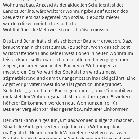
Wohnungsbau. Angesichts der aktuellen Schuldenlast des
Landes Berlins, wäre weiterer Wohnungsbau auf Kosten des
Steuerzahlers das Gegenteil von sozial. Die Sozialmieter
würden die vermeintliche staatliche
Wohltat über die Mehrwertsteuer abbüßen müssen.
Das Land Berlin hat sich als schlechter Bauherr erwiesen. Dazu
braucht man nicht erst zum BER zu sehen. Wenn das schlecht
wirtschaftenden Land keine Investitionen in neuen Wohnraum
leisten kann, sollte man sich umso offener denen gegenüber
zeigen, die bereit sind in den Bau neuer Wohnungen zu
investieren. Der Vorwurf der Spekulation wird zumeist
stigmatisierend und damit unangemessen ins Feld geführt. Eine
Angst vor privater Investitionen ist gänzlich unbegründet.
Selbst der „gefürchtete“ Bau sogenannter „Luxus"immobilien
entlastet den Wohnungsmarkt. Mit dem Umzug von Beziehern
höherer Einkommen, werden neue Wohnungen frei für
Bezieher vergleichbar niedrigerer bzw. mittlerer Einkommen.
Der Staat kann einiges tun, um das Wohnen billiger zu machen.
Staatliche Auflagen verteuern jedoch den Wohnungsbau
maßgeblich. Nebenberuflich Vermietende stellen etwa zwei
Drittel aller Mietwohnungen in Deutschland und tragen damit