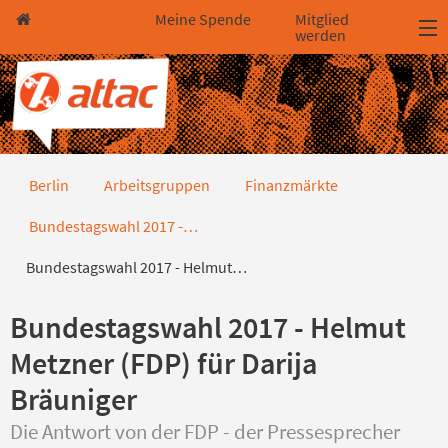
Direkt zum Hauptinhalt springen
Direkt zur Haupt-Navigation springen
Direkt zur Service-Navigation springen
Direkt zur Footer-Navigation springen
Direkt zum Footerinhalt springen
Meine Spende
Mitglied
werden
Bundestagswahl 2017 - Helmut Me
Berlin
Arbeitsgruppen
Finanzmärkte
Bundestagswahl 2017 -…
Bundestagswahl 2017 - Helmut…
Bundestagswahl 2017 - Helmut
Metzner (FDP) für Darija
Bräuniger
Die Antwort von der FDP - der Pressesprecher