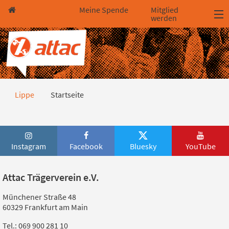
Direkt zum Hauptinhalt springen
Direkt zur Haupt-Navigation springen
Direkt zur Service-Navigation springen
Direkt zur Footer-Navigation springen
Direkt zum Footerinhalt springen
Meine Spende
Mitglied
werden
Startseite
Lippe
Startseite
Instagram
Facebook
Bluesky
YouTube
Attac Trägerverein e.V.
Münchener Straße 48
60329 Frankfurt am Main
Tel.: 069 900 281 10