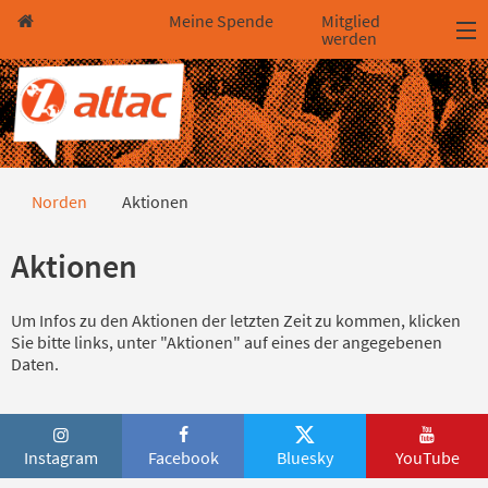
Direkt zum Hauptinhalt springen
Direkt zur Haupt-Navigation springen
Direkt zur Service-Navigation springen
Direkt zur Footer-Navigation springen
Direkt zum Footerinhalt springen
Meine Spende
Mitglied
werden
Aktionen
Norden
Aktionen
Aktionen
Um Infos zu den Aktionen der letzten Zeit zu kommen, klicken
Sie bitte links, unter "Aktionen" auf eines der angegebenen
Daten.
Instagram
Facebook
Bluesky
YouTube