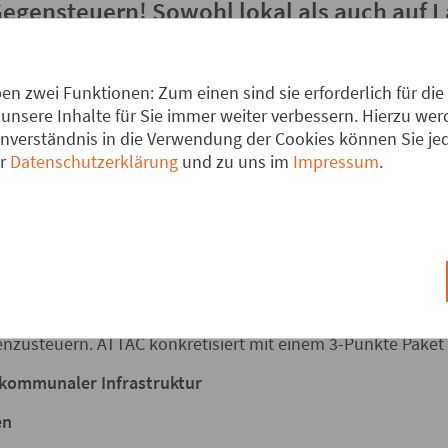
egensteuern! Sowohl lokal als auch auf L
– kommunal handeln
n zwei Funktionen: Zum einen sind sie erforderlich für die
unsere Inhalte für Sie immer weiter verbessern. Hierzu w
verständnis in die Verwendung der Cookies können Sie jede
tocken gerät, steigen mit der Zahl der Erwerbslosen die sozi
er
Datenschutzerklärung
und zu uns im
Impressum
.
esteuereinahmen weg. Dazu kommt: Bund und Länder habe
sbeschlüssen viele Städte und Gemeinden an den Rand des 
den zur Regel.
ät vor unserer Haustür! Freiwillige Einrichtungen wie Theat
ossen – oder die Nutzungsgebühren steigen drastisch. 
aus.
enzusteuern. ATTAC konkretisiert mit einem 3-Punkte Paket 
 kommunaler Infrastruktur
en