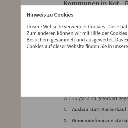
Kommunen in Not - G
Bundesebene!
Hinweis zu Cookies
Global denken 
Unsere Webseite verwendet Cookies. Diese habe
Zum anderen können wir mit Hilfe der Cookies 
Besuchern gesammelt und ausgewertet. Das Ein
Wenn die Weltwirtschaft ins S
Cookies auf dieser Website finden Sie in unser
Kommunen. Es fallen Gewerb
Steuerpolitik und Verteilung
Überschuldete Kommunen wer
Das alles kostet Lebensqualit
Schwimmbäder werden geschl
notwendige Investitionen hin
Wir Bürger sind gefordert geg
1.
Ausbau statt Ausverkauf
2. Gemeindefinanzen stärk