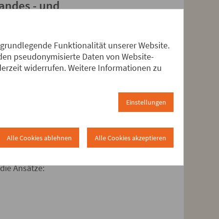
andes - und
 grundlegende Funktionalität unserer Website.
erden pseudonymisierte Daten von Website-
rzeit widerrufen. Weitere Informationen zu
alen Kosten für die
n über Jahre mit
Bankrotts gebracht.
Einstellungen
er, Bibliotheken und
Klamme Kommunen schieben
Alle Cookies ablehnen
Alle Cookies akzeptieren
die Ansätze: