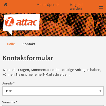
Direkt zum Hauptinhalt springen
Direkt zur Haupt-Navigation springen
Direkt zur Service-Navigation springen
Direkt zur Footer-Navigation springen
Direkt zum Footerinhalt springen
Meine Spende
Mitglied
werden
Kontakt
Halle
Kontakt
Kontaktformular
Wenn Sie Fragen, Kommentare oder sonstige Anfragen haben,
können Sie uns hier eine E-Mail schreiben.
Anrede
*
Vorname
*