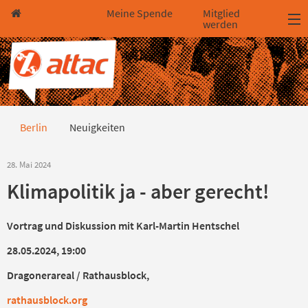
Direkt zum Hauptinhalt springen
Direkt zur Haupt-Navigation springen
Direkt zur Service-Navigation springen
Direkt zur Footer-Navigation springen
Direkt zum Footerinhalt springen
Meine Spende
Mitglied
werden
Neuigkeiten
Berlin
Neuigkeiten
28. Mai 2024
Klimapolitik ja - aber gerecht!
Vortrag und Diskussion mit Karl-Martin Hentschel
28.05.2024, 19:00
Dragonerareal / Rathausblock,
rathausblock.org