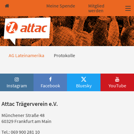
Direkt zum Hauptinhalt springen
Direkt zur Haupt-Navigation springen
Direkt zur Service-Navigation springen
Direkt zur Footer-Navigation springen
Direkt zum Footerinhalt springen
Meine Spende
Mitglied
werden
Protokolle
AG Lateinamerika
Protokolle
Instagram
Facebook
Bluesky
YouTube
Attac Trägerverein e.V.
Münchener Straße 48
60329 Frankfurt am Main
Tel.: 069 900 281 10